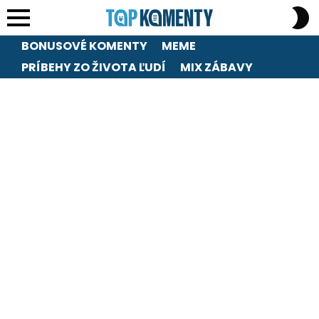
S
S
Menu
BONUSOVÉ KOMENTY
MEME
PRÍBEHY ZO ŽIVOTA ĽUDÍ
MIX ZÁBAVY