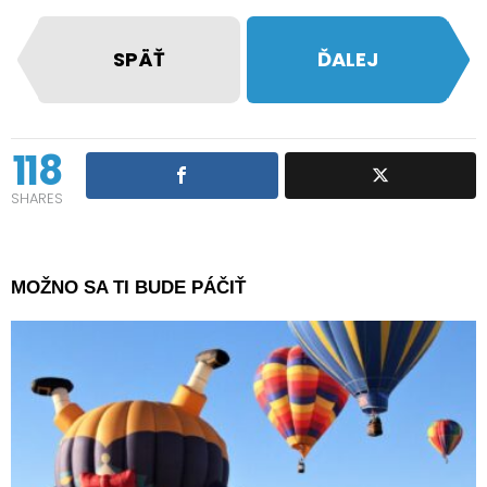
SPÄŤ
ĎALEJ
118
SHARES
MOŽNO SA TI BUDE PÁČIŤ