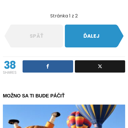
Stránka 1 z 2
SPÄŤ
ĎALEJ
38
SHARES
MOŽNO SA TI BUDE PÁČIŤ