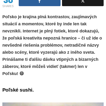
38
SHARES
Poľsko je krajina plná kontrastov, zaujímavých
situácií a momentov, ktoré by inde len tak
nevznikli.
Internet je plný fotiek, ktoré dokazujú,
že poľská kreativita nepozná hranice – či už ide o
nevšedné riešenia problémov, netradičné názvy
alebo scény, ktoré vyzerajú ako z iného sveta.
Prinášame ti ďalšiu dávku vtipných a bizarných
záberov, ktoré môžeš vidieť (takmer) len v
Poľsku!
😄
Poľské sushi.