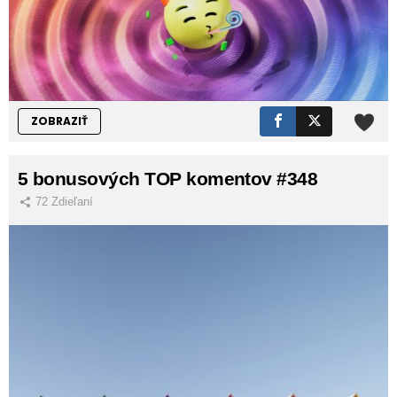
ZOBRAZIŤ
5 bonusových TOP komentov #348
72
Zdieľaní