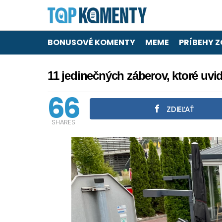
BONUSOVÉ KOMENTY
MEME
PRÍBEHY Z
11 jedinečných záberov, ktoré uvid
66
ZDIEĽAŤ
SHARES