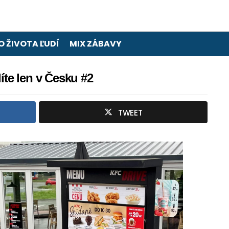
O ŽIVOTA ĽUDÍ
MIX ZÁBAVY
íte len v Česku #2
TWEET