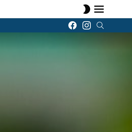
SWITCH
SKIN
Menu
TOP Komenty
TOP Komenty
SEARCH