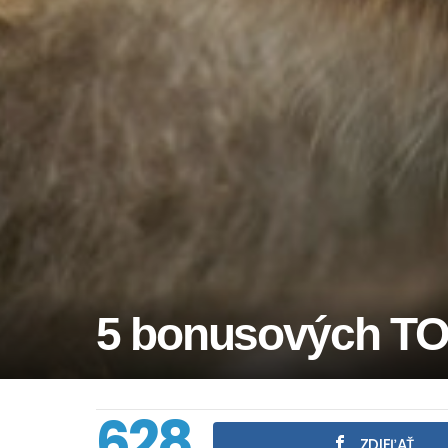
5 bonusových TO
628
ZDIEĽAŤ