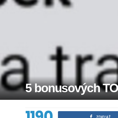
5 bonusových TO
1190
ZDIEĽAŤ