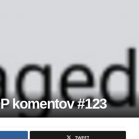
P komentov #123
TWEET