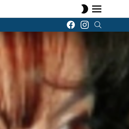
SWITCH
SKIN
Menu
TOP Komenty
TOP Komenty
SEARCH