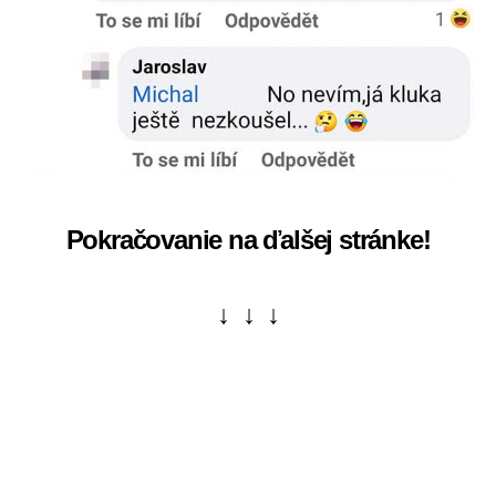
Pokračovanie na ďalšej stránke!
↓ ↓ ↓