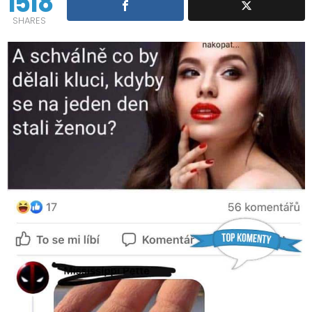
1518
SHARES