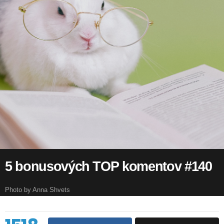
5 bonusových TOP komentov #140
Photo by Anna Shvets