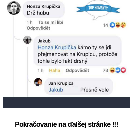
Pokračovanie na ďalšej stránke !!!