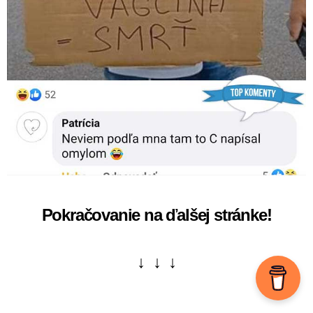
Pokračovanie na ďalšej stránke!
↓ ↓ ↓