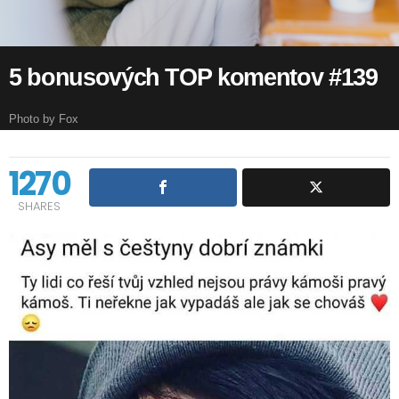
5 bonusových TOP komentov #139
Photo by Fox
1270
SHARES