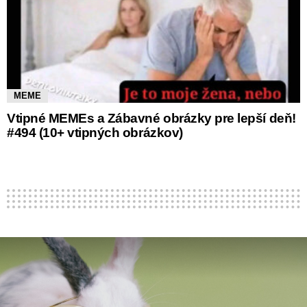
MEME
Vtipné MEMEs a Zábavné obrázky pre lepší deň!
#494 (10+ vtipných obrázkov)