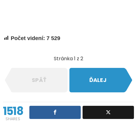
Počet videní:
7 529
Stránka 1 z 2
SPÄŤ
ĎALEJ
1518
SHARES