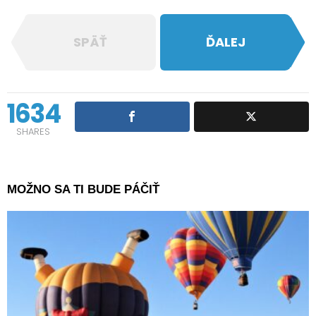
SPÄŤ
ĎALEJ
1634
SHARES
MOŽNO SA TI BUDE PÁČIŤ