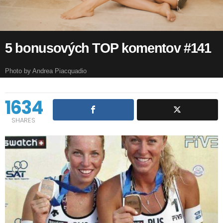
5 bonusových TOP komentov #141
Photo by Andrea Piacquadio
1634
SHARES