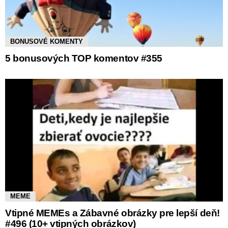
BONUSOVÉ KOMENTY
5 bonusových TOP komentov #355
MEME
Vtipné MEMEs a Zábavné obrázky pre lepší deň!
#496 (10+ vtipných obrázkov)