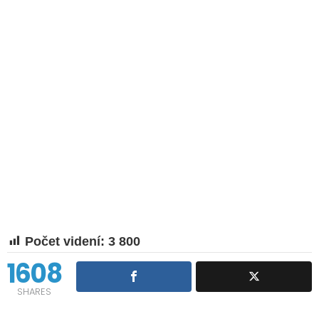
Počet videní:
3 800
1608
SHARES