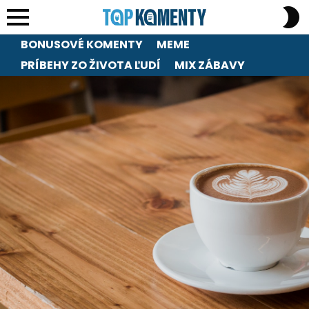
S
S
Menu
BONUSOVÉ KOMENTY
MEME
PRÍBEHY ZO ŽIVOTA ĽUDÍ
MIX ZÁBAVY