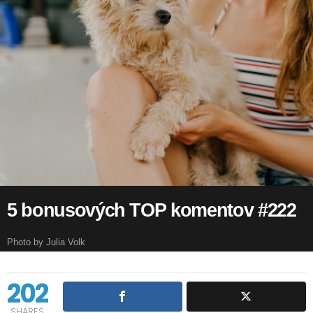
5 bonusových TOP komentov #222
Photo by Julia Volk
202
SHARES