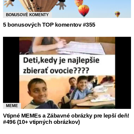
BONUSOVÉ KOMENTY
5 bonusových TOP komentov #355
MEME
Vtipné MEMEs a Zábavné obrázky pre lepší deň!
#496 (10+ vtipných obrázkov)