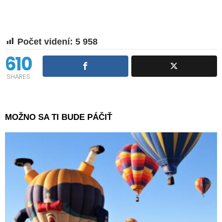
Počet videní:
5 958
610
SHARES
MOŽNO SA TI BUDE PÁČIŤ