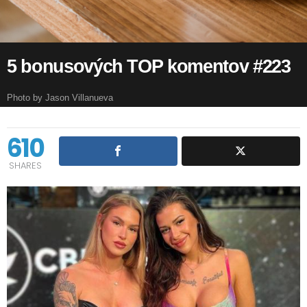
5 bonusových TOP komentov #223
Photo by Jason Villanueva
610
SHARES