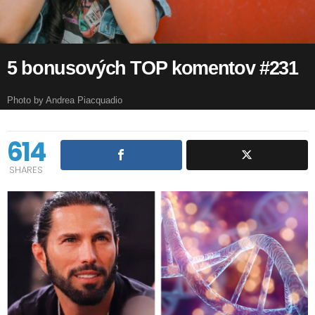
5 bonusových TOP komentov #231
Photo by Andrea Piacquadio
614
SHARES