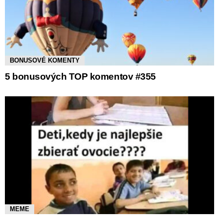
BONUSOVÉ KOMENTY
5 bonusových TOP komentov #355
MEME