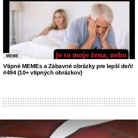
MEME
Vtipné MEMEs a Zábavné obrázky pre lepší deň!
#494 (10+ vtipných obrázkov)