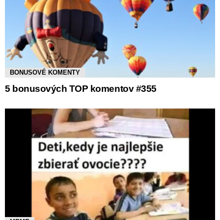
BONUSOVÉ KOMENTY
5 bonusových TOP komentov #355