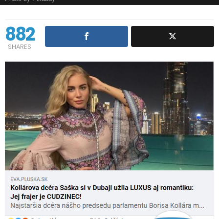
882
SHARES