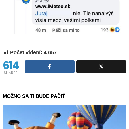
Počet videní:
4 657
614
SHARES
MOŽNO SA TI BUDE PÁČIŤ