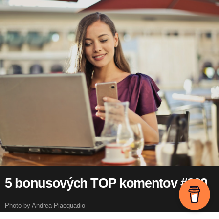
5 bonusových TOP komentov #229
Photo by Andrea Piacquadio