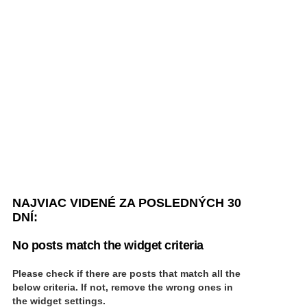
NAJVIAC VIDENÉ ZA POSLEDNÝCH 30
DNÍ:
No posts match the widget criteria
Please check if there are posts that match all the
below criteria. If not, remove the wrong ones in
the widget settings.