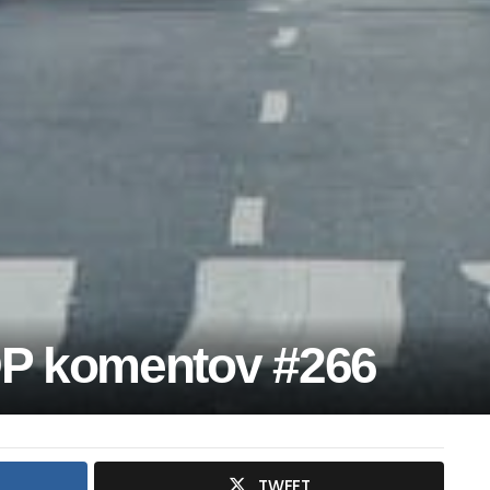
P komentov #266
TWEET