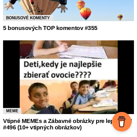
BONUSOVÉ KOMENTY
5 bonusových TOP komentov #355
MEME
Vtipné MEMEs a Zábavné obrázky pre lepší deň!
#496 (10+ vtipných obrázkov)