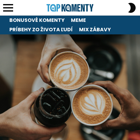
S
S
Menu
BONUSOVÉ KOMENTY
MEME
PRÍBEHY ZO ŽIVOTA ĽUDÍ
MIX ZÁBAVY