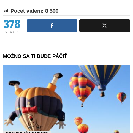
Počet videní:
8 500
378
SHARES
MOŽNO SA TI BUDE PÁČIŤ