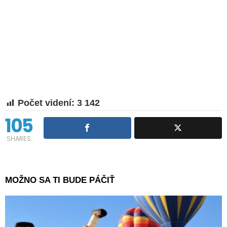
Počet videní:
3 142
105
SHARES
MOŽNO SA TI BUDE PÁČIŤ