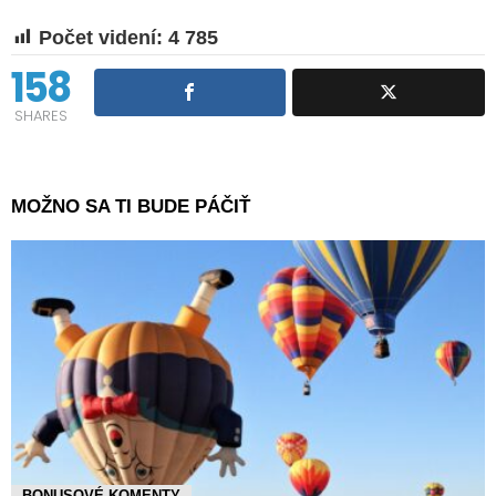
Počet videní:
4 785
158
SHARES
MOŽNO SA TI BUDE PÁČIŤ
BONUSOVÉ KOMENTY