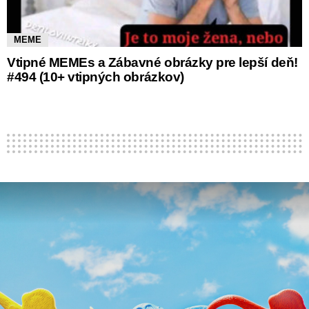
MEME
Vtipné MEMEs a Zábavné obrázky pre lepší deň!
#494 (10+ vtipných obrázkov)