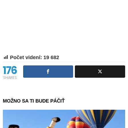
Počet videní:
19 682
176
SHARES
MOŽNO SA TI BUDE PÁČIŤ