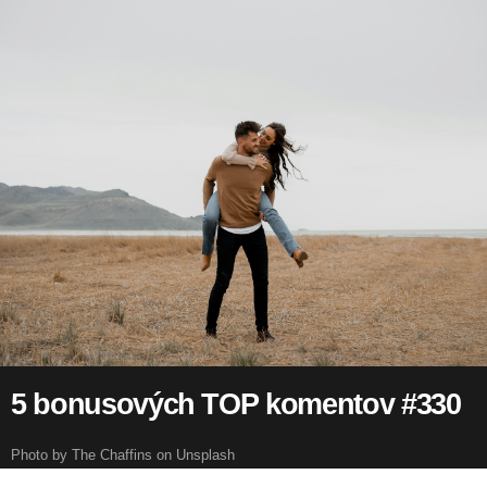
5 bonusových TOP komentov #330
Photo by The Chaffins on Unsplash