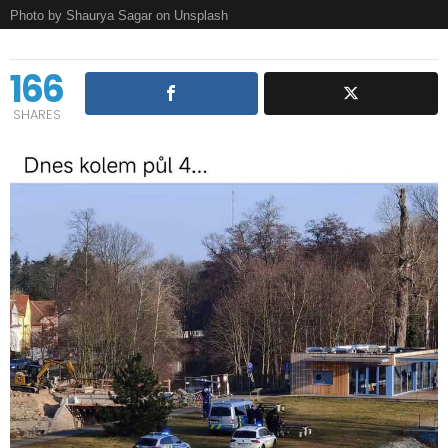
Photo by Shaurya Sagar on Unsplash
166
SHARES