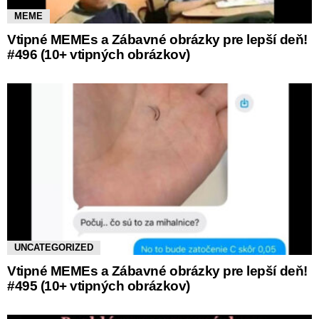
MEME
Vtipné MEMEs a Zábavné obrázky pre lepší deň!
#496 (10+ vtipných obrázkov)
UNCATEGORIZED
Vtipné MEMEs a Zábavné obrázky pre lepší deň!
#495 (10+ vtipných obrázkov)