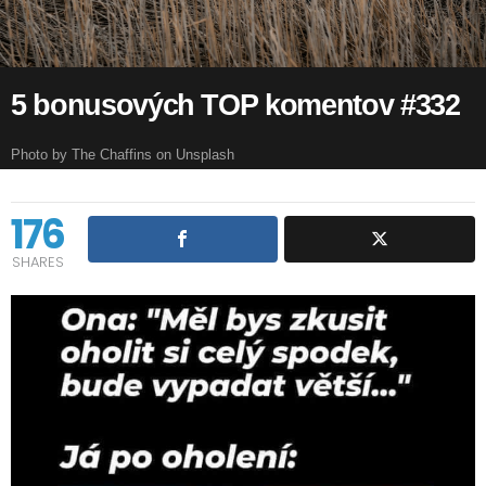
5 bonusových TOP komentov #332
Photo by The Chaffins on Unsplash
176
SHARES