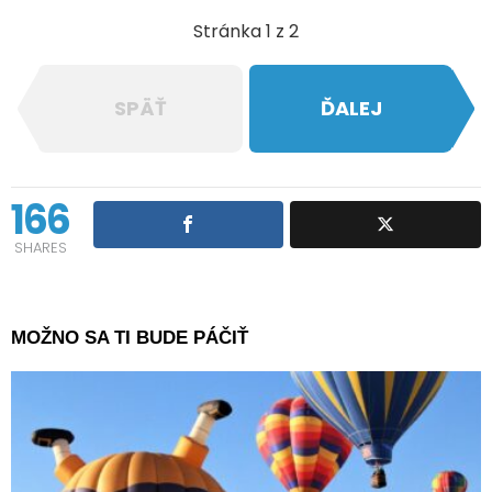
Stránka 1 z 2
SPÄŤ
ĎALEJ
166
SHARES
MOŽNO SA TI BUDE PÁČIŤ