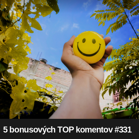
5 bonusových TOP komentov #331