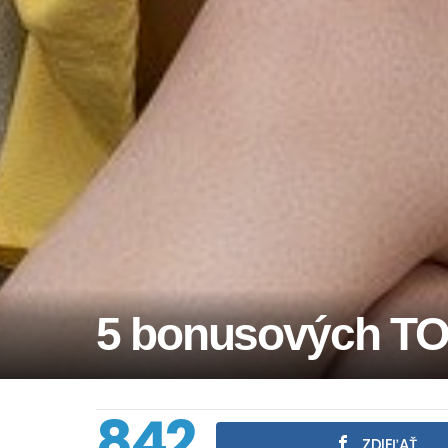
5 bonusových TO
842
ZDIEĽAŤ