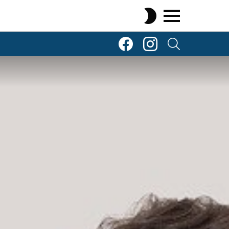
SWITCH
SKIN
Menu
TOP Komenty
TOP Komenty
SEARCH