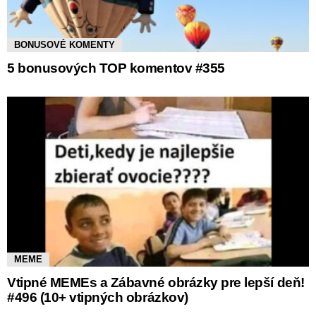
BONUSOVÉ KOMENTY
5 bonusových TOP komentov #355
MEME
Vtipné MEMEs a Zábavné obrázky pre lepší deň!
#496 (10+ vtipných obrázkov)