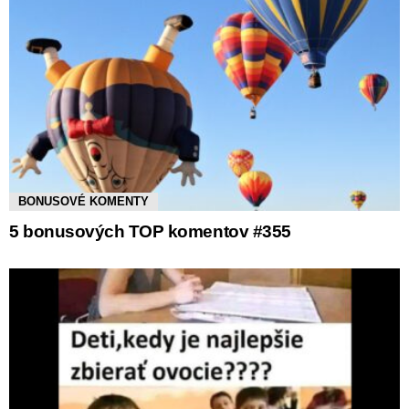
BONUSOVÉ KOMENTY
5 bonusových TOP komentov #355