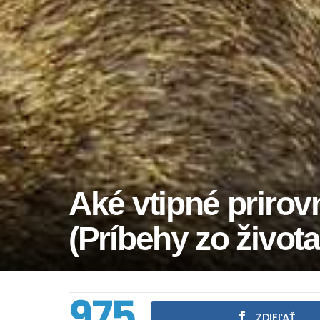
Aké vtipné prirov
(Príbehy zo života
975
ZDIEĽAŤ