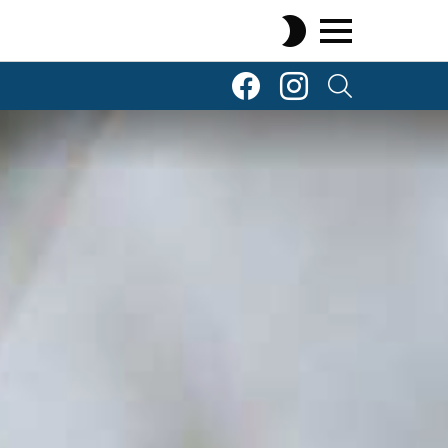
SWITCH
SKIN
Menu
TOP Komenty
TOP Komenty
SEARCH