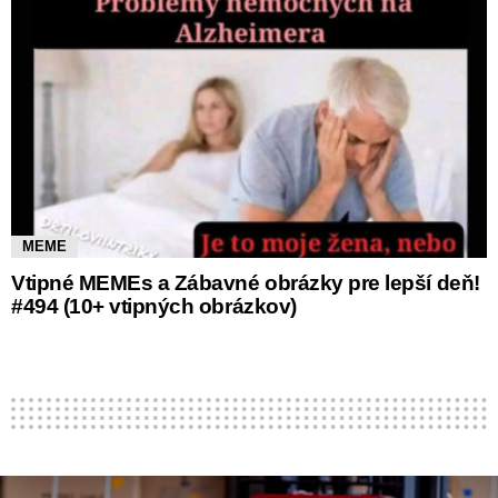
MEME
Vtipné MEMEs a Zábavné obrázky pre lepší deň!
#494 (10+ vtipných obrázkov)