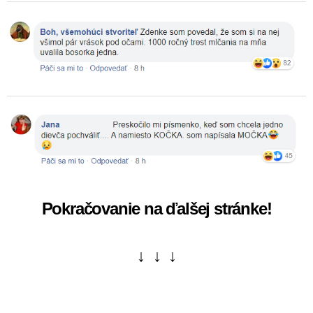
Pokračovanie na ďalšej stránke!
↓ ↓ ↓