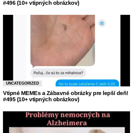
#496 (10+ vtipných obrázkov)
UNCATEGORIZED
Vtipné MEMEs a Zábavné obrázky pre lepší deň!
#495 (10+ vtipných obrázkov)