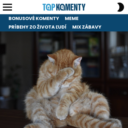
S
S
Menu
BONUSOVÉ KOMENTY
MEME
PRÍBEHY ZO ŽIVOTA ĽUDÍ
MIX ZÁBAVY