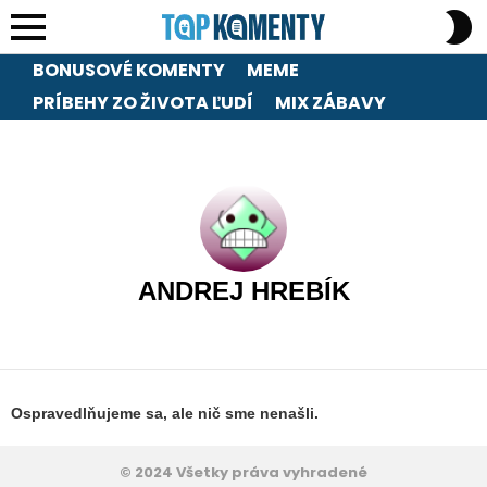
S
S
Menu
BONUSOVÉ KOMENTY
MEME
PRÍBEHY ZO ŽIVOTA ĽUDÍ
MIX ZÁBAVY
ANDREJ HREBÍK
Ospravedlňujeme sa, ale nič sme nenašli.
© 2024 Všetky práva vyhradené