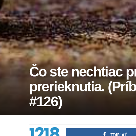
Čo ste nechtiac pr
prerieknutia. (Prí
#126)
1218
ZDIEĽAŤ