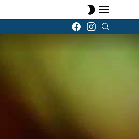
SWITCH
SKIN
Menu
TOP Komenty
TOP Komenty
SEARCH