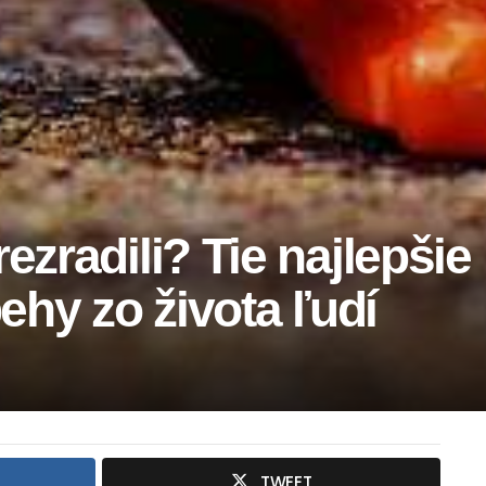
ezradili? Tie najlepšie
behy zo života ľudí
TWEET