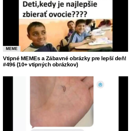
MEME
Vtipné MEMEs a Zábavné obrázky pre lepší deň!
#496 (10+ vtipných obrázkov)