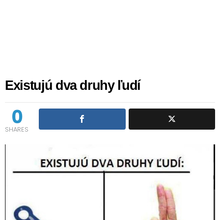
Existujú dva druhy ľudí
0
SHARES