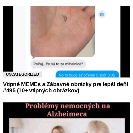
UNCATEGORIZED
Vtipné MEMEs a Zábavné obrázky pre lepší deň!
#495 (10+ vtipných obrázkov)