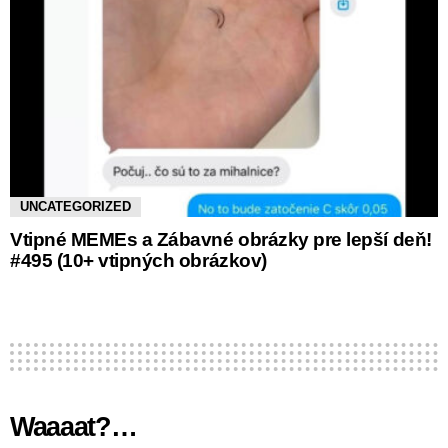
UNCATEGORIZED
Vtipné MEMEs a Zábavné obrázky pre lepší deň!
#495 (10+ vtipných obrázkov)
Waaaat?…