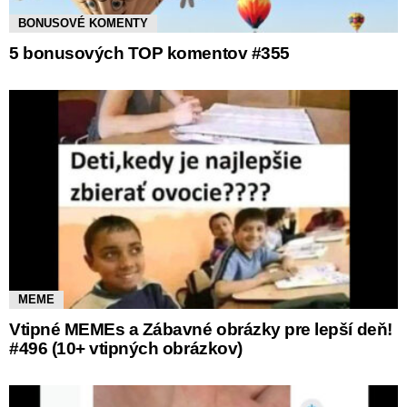
BONUSOVÉ KOMENTY
5 bonusových TOP komentov #355
MEME
Vtipné MEMEs a Zábavné obrázky pre lepší deň!
#496 (10+ vtipných obrázkov)