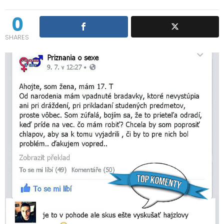
0
SHARES