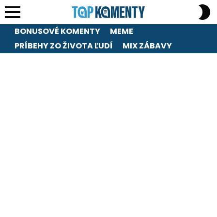
S
S
Menu
BONUSOVÉ KOMENTY
MEME
PRÍBEHY ZO ŽIVOTA ĽUDÍ
MIX ZÁBAVY