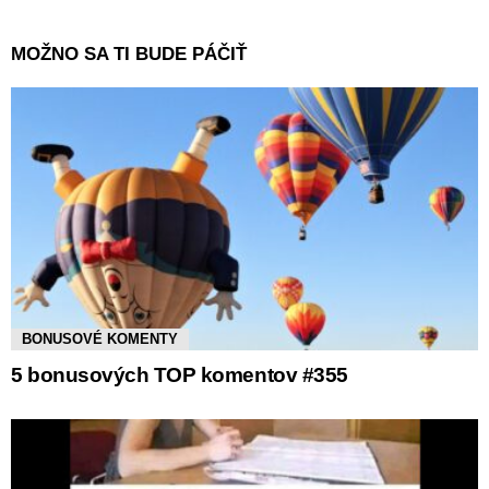
MOŽNO SA TI BUDE PÁČIŤ
BONUSOVÉ KOMENTY
5 bonusových TOP komentov #355