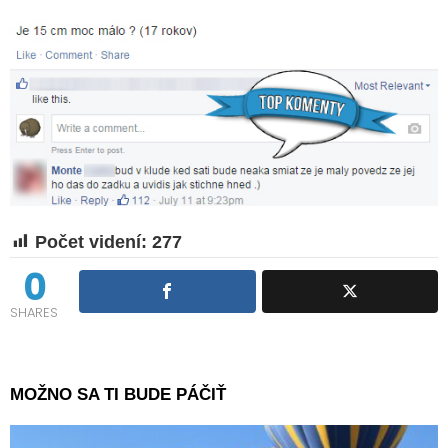
Počet videní:
277
0
SHARES
MOŽNO SA TI BUDE PÁČIŤ