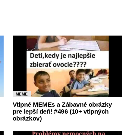
MEME
Vtipné MEMEs a Zábavné obrázky
pre lepší deň! #496 (10+ vtipných
obrázkov)