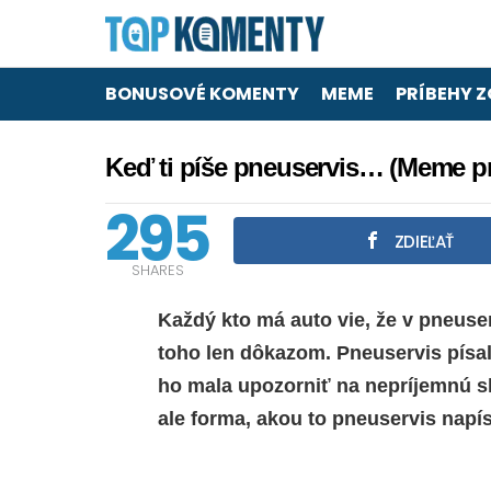
BONUSOVÉ KOMENTY
MEME
PRÍBEHY Z
Keď ti píše pneuservis… (Meme pr
295
ZDIEĽAŤ
SHARES
Každý kto má auto vie, že v pneuser
toho len dôkazom. Pneuservis písal
ho mala upozorniť na nepríjemnú s
ale forma, akou to pneuservis napís