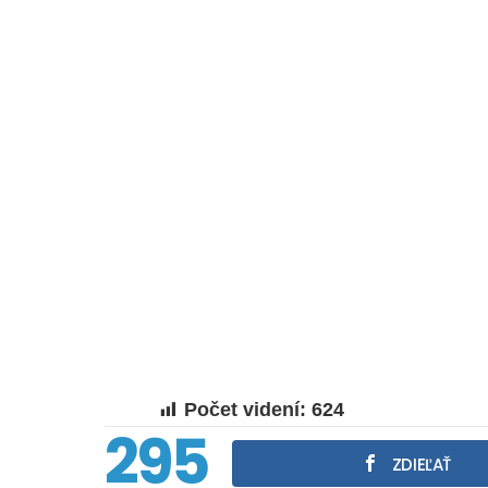
Počet videní:
624
295
ZDIEĽAŤ