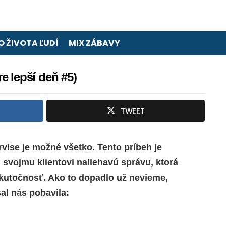
O ŽIVOTA ĽUDÍ
MIX ZÁBAVY
e lepší deň #5)
TWEET
vise je možné všetko. Tento príbeh je
 svojmu klientovi naliehavú správu, ktorá
kutočnosť. Ako to dopadlo už nevieme,
al nás pobavila: