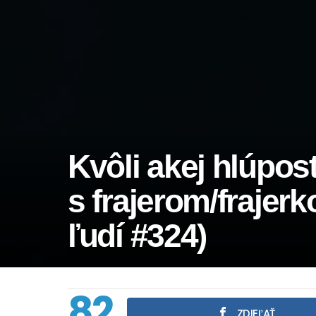
Kvôli akej hlúpost
s frajerom/frajerk
ľudí #324)
82
ZDIEĽAŤ