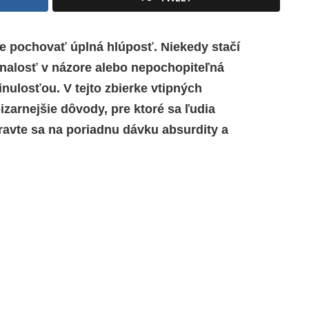
že pochovať úplná hlúposť. Niekedy stačí
vnalosť v názore alebo nepochopiteľná
inulosťou. V tejto zbierke vtipných
zarnejšie dôvody, pre ktoré sa ľudia
pravte sa na poriadnu dávku absurdity a