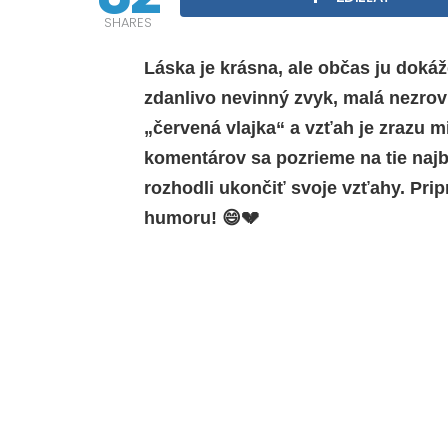
SHARES
Láska je krásna, ale občas ju doká
zdanlivo nevinný zvyk, malá nezro
„červená vlajka“ a vzťah je zrazu m
komentárov sa pozrieme na tie najbi
rozhodli ukončiť svoje vzťahy. Pri
humoru! 😄💔