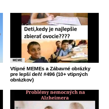
MEME
Vtipné MEMEs a Zábavné obrázky
pre lepší deň! #496 (10+ vtipných
obrázkov)