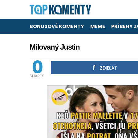
BONUSOVÉ KOMENTY
MEME
PRÍBEHY Z
Milovaný Justin
0
ZDIEĽAŤ
SHARES