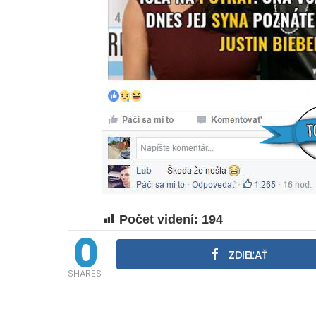
Počet videní:
194
0
ZDIEĽAŤ
SHARES