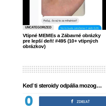
UNCATEGORIZED
Vtipné MEMEs a Zábavné obrázky
pre lepší deň! #495 (10+ vtipných
obrázkov)
Keď ti steroidy odpália mozog…
0
ZDIEĽAŤ