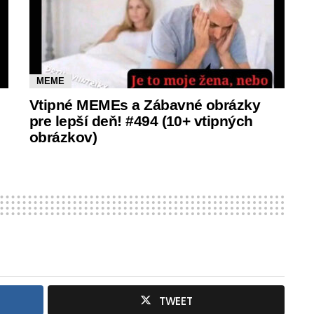
MEME
Vtipné MEMEs a Zábavné obrázky
pre lepší deň! #494 (10+ vtipných
obrázkov)
TWEET