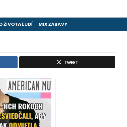
O ŽIVOTA ĽUDÍ
MIX ZÁBAVY
TWEET