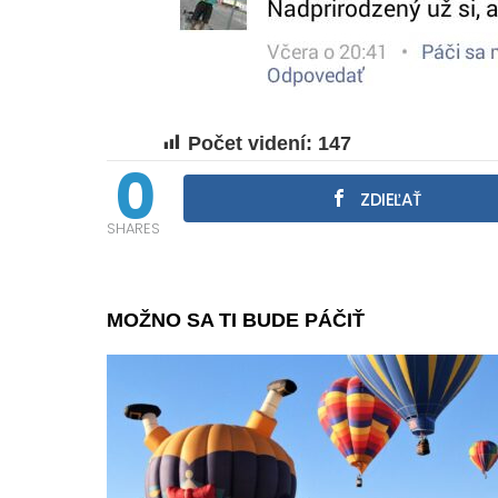
Počet videní:
147
0
ZDIEĽAŤ
SHARES
MOŽNO SA TI BUDE PÁČIŤ