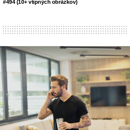
#494 (10+ vtipných obrázkov)