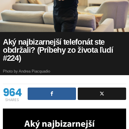
Aký najbizarnejší telefonát ste
obdržali? (Príbehy zo života ľudí
#224)
Photo by Andrea Piacquadio
964
SHARES