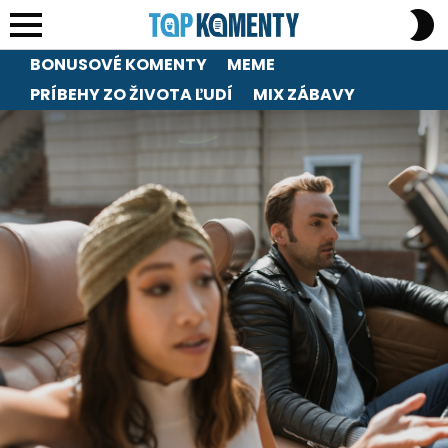
S
S
Menu
BONUSOVÉ KOMENTY
MEME
PRÍBEHY ZO ŽIVOTA ĽUDÍ
MIX ZÁBAVY