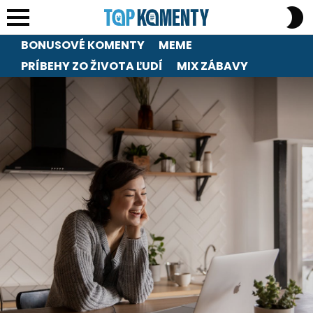
S
S
Menu
BONUSOVÉ KOMENTY
MEME
PRÍBEHY ZO ŽIVOTA ĽUDÍ
MIX ZÁBAVY