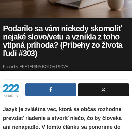
Podarilo sa vám niekedy skomoliť
nejaké slovo/vetu a vznikla z toho
vtipná príhoda? (Príbehy zo života
ľudí #303)
Photo by EKATERINA BOLOVTSOVA
222
SHARES
Jazyk je zvláštna vec, ktorá sa občas rozhodne
prevziať riadenie a stvoriť niečo, čo by človeka
ani nenapadlo. V tomto článku sa ponoríme do