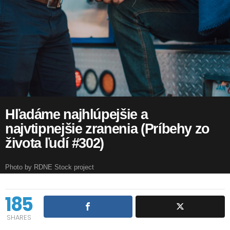
Hľadáme najhlúpejšie a
najvtipnejšie zranenia (Príbehy zo
života ľudí #302)
Photo by RDNE Stock project
185
SHARES