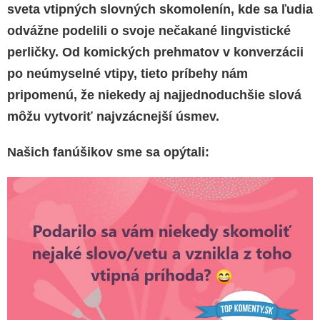
sveta vtipných slovných skomolenín, kde sa ľudia
odvážne podelili o svoje nečakané lingvistické
perličky. Od komických prehmatov v konverzácii
po neúmyselné vtipy, tieto príbehy nám
pripomenú, že niekedy aj najjednoduchšie slová
môžu vytvoriť najvzácnejší úsmev.
Našich fanúšikov sme sa opýtali: