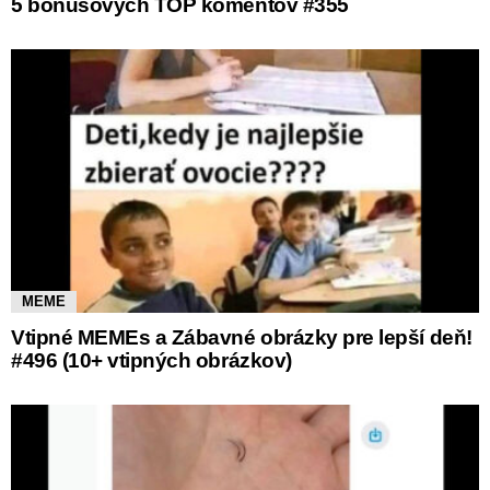
5 bonusových TOP komentov #355
MEME
Vtipné MEMEs a Zábavné obrázky pre lepší deň!
#496 (10+ vtipných obrázkov)