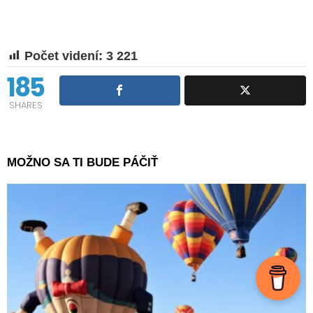
Počet videní:
3 221
185
SHARES
MOŽNO SA TI BUDE PÁČIŤ