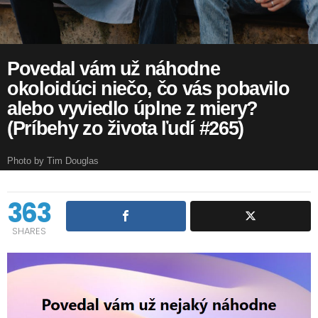
Povedal vám už náhodne
okoloidúci niečo, čo vás pobavilo
alebo vyviedlo úplne z miery?
(Príbehy zo života ľudí #265)
Photo by Tim Douglas
363
SHARES