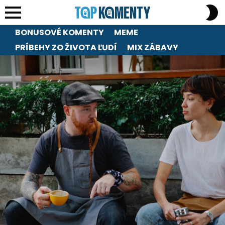
S
S
Menu
BONUSOVÉ KOMENTY
MEME
PRÍBEHY ZO ŽIVOTA ĽUDÍ
MIX ZÁBAVY