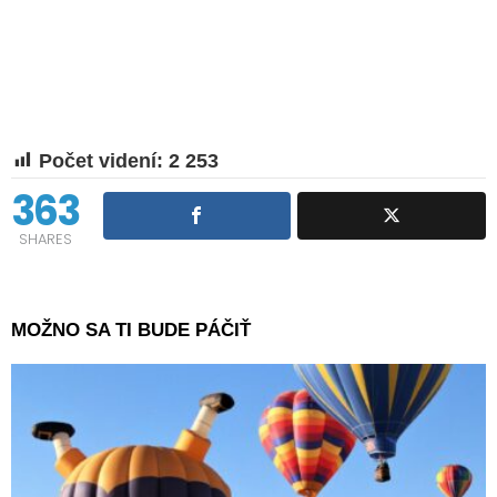
Počet videní:
2 253
363
SHARES
MOŽNO SA TI BUDE PÁČIŤ