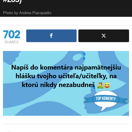
Photo by Andrea Piacquadio
702
SHARES