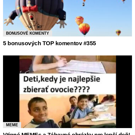
BONUSOVÉ KOMENTY
5 bonusových TOP komentov #355
MEME
Vtipné MEMEs a Zábavné obrázky pre lepší deň!