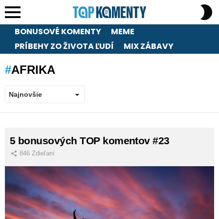
S
S
Menu
BONUSOVÉ KOMENTY
MEME
PRÍBEHY ZO ŽIVOTA ĽUDÍ
MIX ZÁBAVY
AFRIKA
LATEST
5 bonusových TOP komentov #23
STORIES
846
Zdieľaní