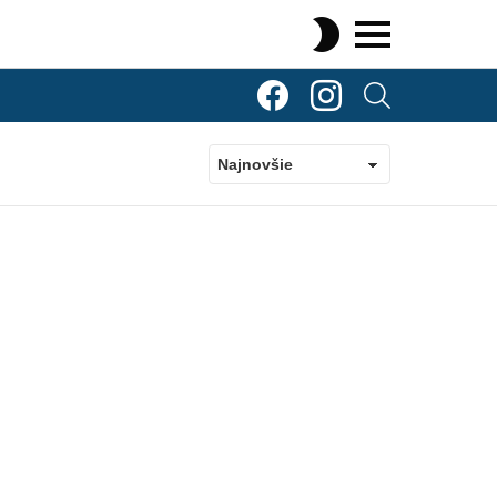
SWITCH
SKIN
Menu
TOP Komenty
TOP Komenty
SEARCH