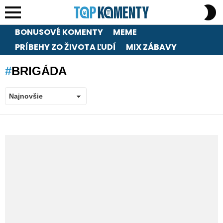
S
S
Menu
BONUSOVÉ KOMENTY
MEME
PRÍBEHY ZO ŽIVOTA ĽUDÍ
MIX ZÁBAVY
BRIGÁDA
LATEST
STORIES