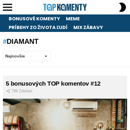
S
S
Menu
BONUSOVÉ KOMENTY
MEME
PRÍBEHY ZO ŽIVOTA ĽUDÍ
MIX ZÁBAVY
DIAMANT
LATEST
5 bonusových TOP komentov #12
STORIES
789
Zdieľaní