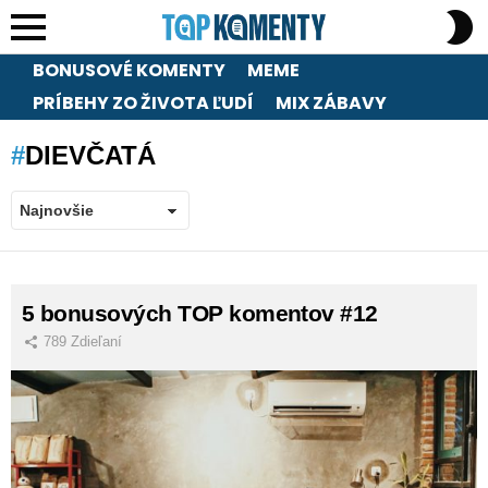
S
S
Menu
BONUSOVÉ KOMENTY
MEME
PRÍBEHY ZO ŽIVOTA ĽUDÍ
MIX ZÁBAVY
DIEVČATÁ
LATEST
5 bonusových TOP komentov #12
STORIES
789
Zdieľaní