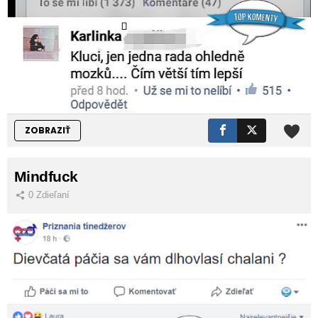
ZOBRAZIŤ
Mindfuck
0
Zdieľaní