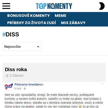
S
S
Menu
BONUSOVÉ KOMENTY
MEME
PRÍBEHY ZO ŽIVOTA ĽUDÍ
MIX ZÁBAVY
DISS
LATEST
Diss roka
STORIES
0
Zdieľaní