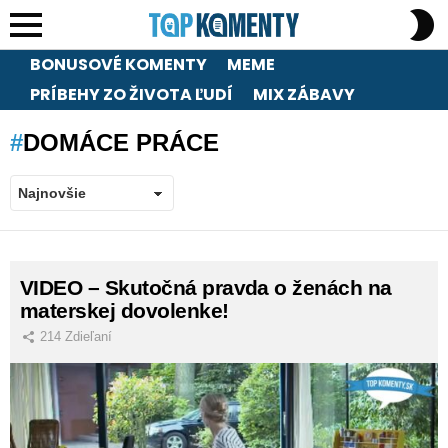
S
S
Menu
BONUSOVÉ KOMENTY
MEME
PRÍBEHY ZO ŽIVOTA ĽUDÍ
MIX ZÁBAVY
DOMÁCE PRÁCE
LATEST
VIDEO – Skutočná pravda o ženách na
STORIES
materskej dovolenke!
214
Zdieľaní