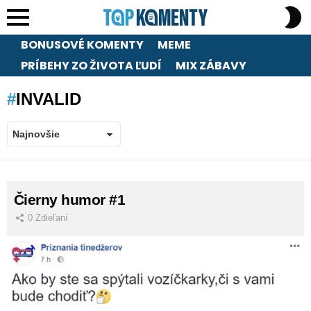
S
S
Menu
BONUSOVÉ KOMENTY
MEME
PRÍBEHY ZO ŽIVOTA ĽUDÍ
MIX ZÁBAVY
INVALID
LATEST
Čierny humor #1
STORIES
0
Zdieľaní