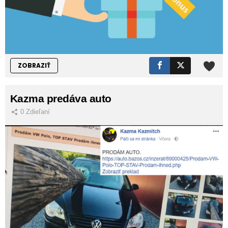
ZOBRAZIŤ
Kazma predáva auto
0
Zdieľaní