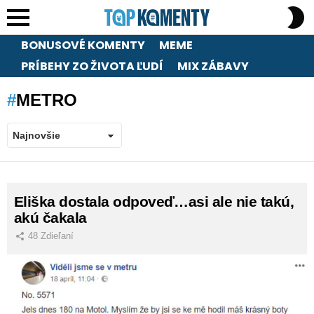
S
S
Menu
BONUSOVÉ KOMENTY
MEME
PRÍBEHY ZO ŽIVOTA ĽUDÍ
MIX ZÁBAVY
METRO
LATEST
Eliška dostala odpoveď…asi ale nie takú,
STORIES
akú čakala
48
Zdieľaní