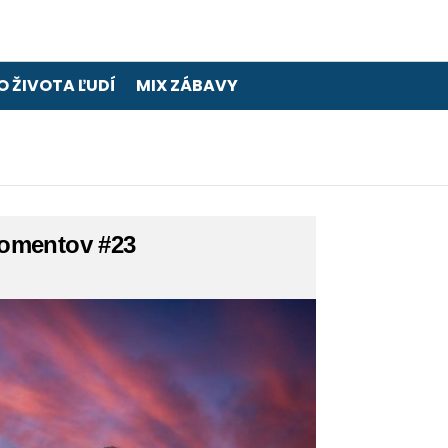
O ŽIVOTA ĽUDÍ
MIX ZÁBAVY
omentov #23