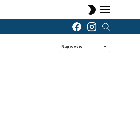
SWITCH
SKIN
Menu
TOP Komenty
TOP Komenty
SEARCH