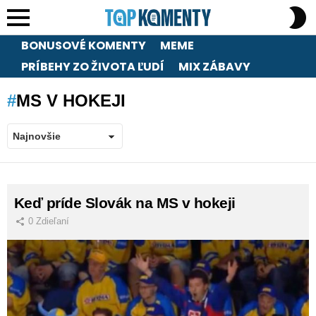
S
S
Menu
BONUSOVÉ KOMENTY
MEME
PRÍBEHY ZO ŽIVOTA ĽUDÍ
MIX ZÁBAVY
MS V HOKEJI
LATEST
Keď príde Slovák na MS v hokeji
STORIES
0
Zdieľaní