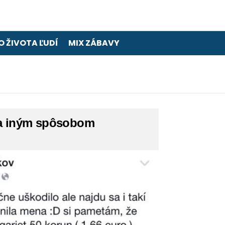
O ŽIVOTA ĽUDÍ
MIX ZÁBAVY
ka iným spôsobom