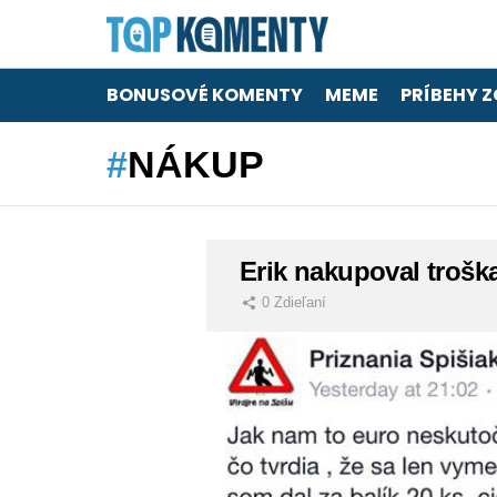
BONUSOVÉ KOMENTY
MEME
PRÍBEHY Z
NÁKUP
LATEST
Erik nakupoval troš
STORIES
0
Zdieľaní