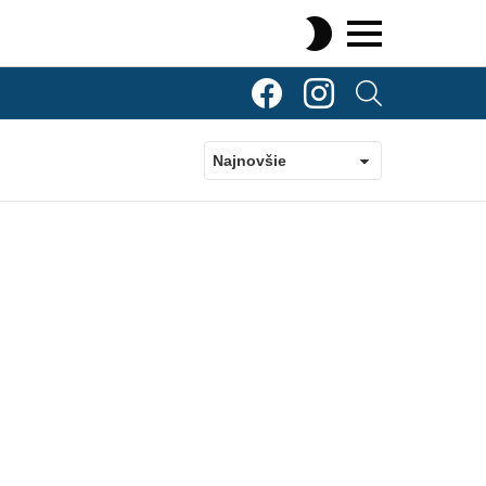
SWITCH
SKIN
Menu
TOP Komenty
TOP Komenty
SEARCH