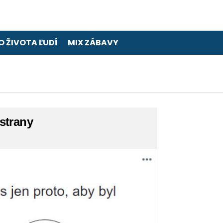
O ŽIVOTA ĽUDÍ
MIX ZÁBAVY
strany