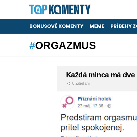
BONUSOVÉ KOMENTY
MEME
PRÍBEHY Z
ORGAZMUS
LATEST
Každá minca má dve 
STORIES
0
Zdieľaní