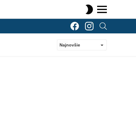
SWITCH
SKIN
Menu
TOP Komenty
TOP Komenty
SEARCH