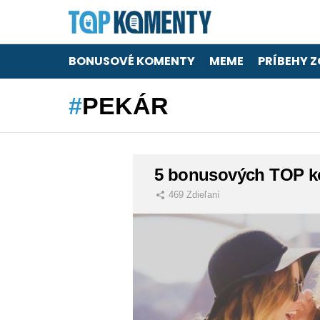
BONUSOVÉ KOMENTY
MEME
PRÍBEHY Z
PEKÁR
LATEST
5 bonusových TOP k
STORIES
469
Zdieľaní