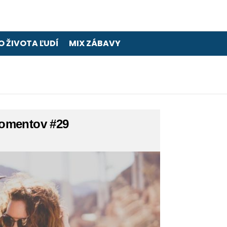
O ŽIVOTA ĽUDÍ
MIX ZÁBAVY
omentov #29