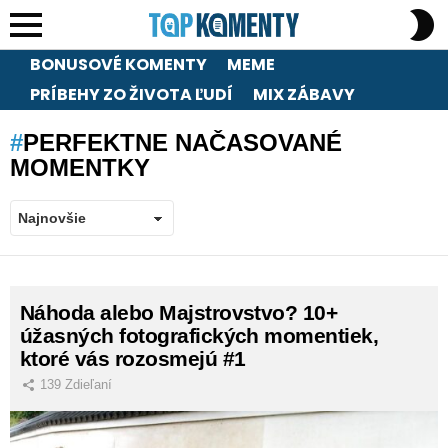
S
S
Menu
BONUSOVÉ KOMENTY
MEME
PRÍBEHY ZO ŽIVOTA ĽUDÍ
MIX ZÁBAVY
PERFEKTNE NAČASOVANÉ
MOMENTKY
LATEST
Náhoda alebo Majstrovstvo? 10+
STORIES
úžasných fotografických momentiek,
ktoré vás rozosmejú #1
139
Zdieľaní