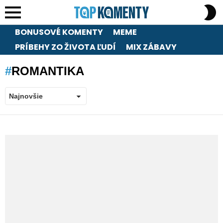
S
S
Menu
BONUSOVÉ KOMENTY
MEME
PRÍBEHY ZO ŽIVOTA ĽUDÍ
MIX ZÁBAVY
ROMANTIKA
LATEST
STORIES