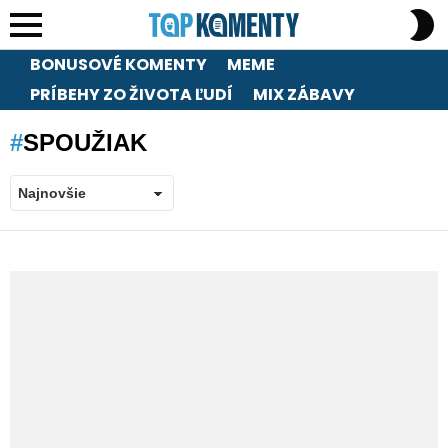
S
S
Menu
BONUSOVÉ KOMENTY
MEME
PRÍBEHY ZO ŽIVOTA ĽUDÍ
MIX ZÁBAVY
SPOUŽIAK
LATEST
STORIES