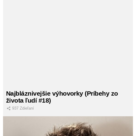
Najbláznivejšie výhovorky (Príbehy zo
života ľudí #18)
937
Zdieľaní