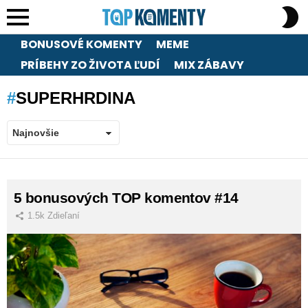
S
S
Menu
BONUSOVÉ KOMENTY
MEME
PRÍBEHY ZO ŽIVOTA ĽUDÍ
MIX ZÁBAVY
SUPERHRDINA
LATEST
5 bonusových TOP komentov #14
STORIES
1.5k
Zdieľaní