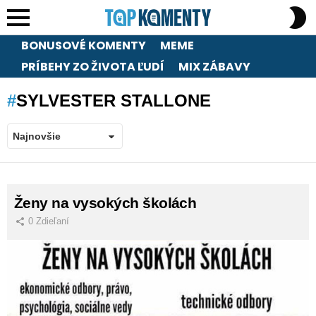
S
S
Menu
BONUSOVÉ KOMENTY
MEME
PRÍBEHY ZO ŽIVOTA ĽUDÍ
MIX ZÁBAVY
SYLVESTER STALLONE
LATEST
Ženy na vysokých školách
STORIES
0
Zdieľaní