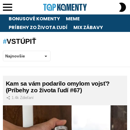
S
S
Menu
BONUSOVÉ KOMENTY
MEME
PRÍBEHY ZO ŽIVOTA ĽUDÍ
MIX ZÁBAVY
VSTÚPIŤ
LATEST
Kam sa vám podarilo omylom vojsť?
STORIES
(Príbehy zo života ľudí #67)
1.4k
Zdieľaní