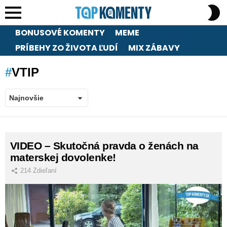
S
S
Menu
BONUSOVÉ KOMENTY
MEME
PRÍBEHY ZO ŽIVOTA ĽUDÍ
MIX ZÁBAVY
VTIP
LATEST
VIDEO – Skutočná pravda o ženách na
STORIES
materskej dovolenke!
214
Zdieľaní