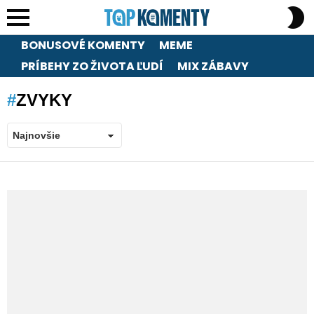
S
S
Menu
BONUSOVÉ KOMENTY
MEME
PRÍBEHY ZO ŽIVOTA ĽUDÍ
MIX ZÁBAVY
ZVYKY
LATEST
STORIES