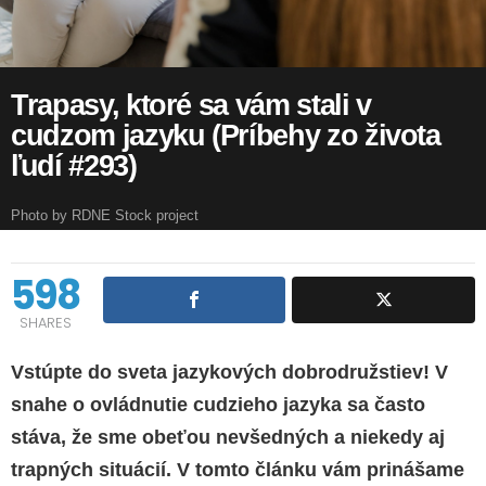
Trapasy, ktoré sa vám stali v
cudzom jazyku (Príbehy zo života
ľudí #293)
Photo by RDNE Stock project
598
SHARES
Vstúpte do sveta jazykových dobrodružstiev! V
snahe o ovládnutie cudzieho jazyka sa často
stáva, že sme obeťou nevšedných a niekedy aj
trapných situácií. V tomto článku vám prinášame