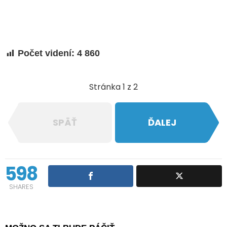
Počet videní:
4 860
Stránka 1 z 2
SPÄŤ
ĎALEJ
598
SHARES