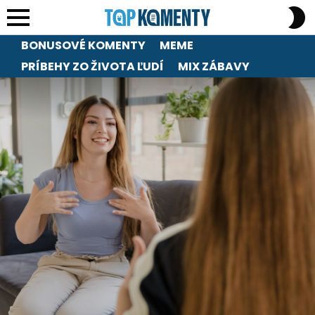
S
S
Menu
BONUSOVÉ KOMENTY
MEME
PRÍBEHY ZO ŽIVOTA ĽUDÍ
MIX ZÁBAVY