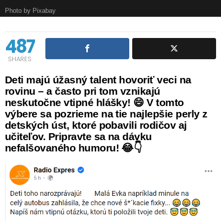
Photo by Pixabay
487
SHARES
Deti majú úžasný talent hovoriť veci na
rovinu – a často pri tom vznikajú
neskutočne vtipné hlášky! 😄 V tomto
výbere sa pozrieme na tie najlepšie perly z
detských úst, ktoré pobavili rodičov aj
učiteľov. Pripravte sa na dávku
nefalšovaného humoru! 😂👇