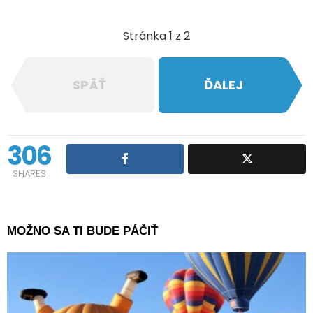
Stránka 1 z 2
SPÄŤ
ĎALEJ
306
SHARES
MOŽNO SA TI BUDE PÁČIŤ