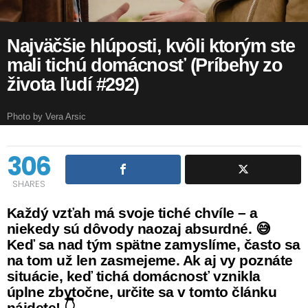
Najväčšie hlúposti, kvôli ktorým ste
mali tichú domácnosť (Príbehy zo
života ľudí #292)
Photo by Vera Arsic
306
SHARES
Každý vzťah má svoje tiché chvíle – a
niekedy sú dôvody naozaj absurdné. 😅
Keď sa nad tým spätne zamyslíme, často sa
na tom už len zasmejeme. Ak aj vy poznáte
situácie, keď tichá domácnosť vznikla
úplne zbytočne, určite sa v tomto článku
nájdete! 👇